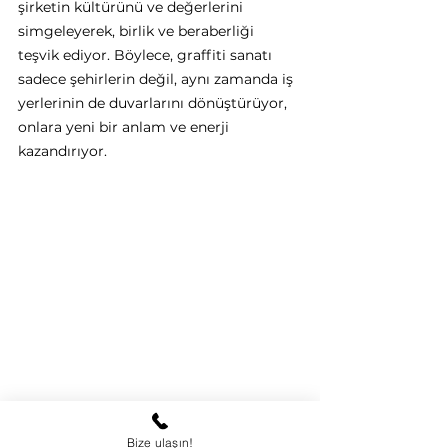
şirketin kültürünü ve değerlerini 
simgeleyerek, birlik ve beraberliği 
teşvik ediyor. Böylece, graffiti sanatı 
sadece şehirlerin değil, aynı zamanda iş 
yerlerinin de duvarlarını dönüştürüyor, 
onlara yeni bir anlam ve enerji 
kazandırıyor.
Siz de hem şirketiniz için dev bir eser 
bırakmak ve markanızı şirketinizin 
Bize ulaşın!