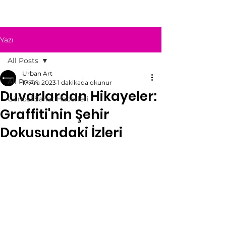
Yazı
All Posts
Urban Art
All Posts
17 Ara 2023
1 dakikada okunur
Duvarlardan Hikayeler:
Güncel Sanat Haberleri
Graffiti'nin Şehir
Dokusundaki İzleri