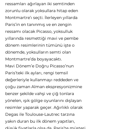
ressamları ağırlayan iki semtinden 
zorunlu olarak yoksullara hitap eden 
Montmartre’ı seçti. İlerleyen yıllarda 
Paris’in en tanınmış ve en zengin 
ressamı olacak Picasso, yoksulluk 
yıllarında resmettiği mavi ve pembe 
dönem resimlerinin tümünü işte o 
dönemde, yoksulların semti olan 
Montmartre’da boyayacaktı. 
Mavi Dönem’e Doğru Picasso’nun 
Paris’teki ilk ayları, rengi temsil 
değerleriyle kullanmayı reddeden ve 
çoğu zaman Alman ekspresyonizmine 
benzer şekilde vahşi ve çiğ tonlara 
yönelen, ışık gölge oyunlarını dışlayan 
resimler yaparak geçer. Ağırlıklı olarak 
Degas ile Toulouse-Lautrec tarzına 
yakın duran bu ilk dönem yapıtları, 
düşük fiyatlarla olsa da, Paris’te müşteri 