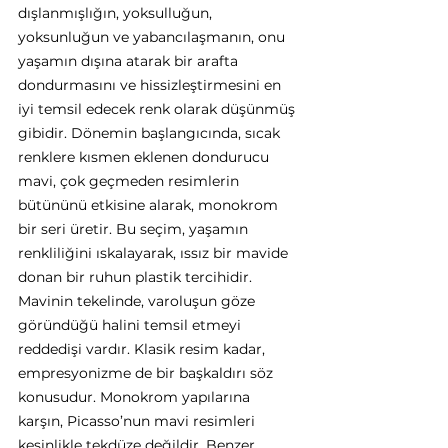
dışlanmışlığın, yoksulluğun, 
yoksunluğun ve yabancılaşmanın, onu 
yaşamın dışına atarak bir arafta 
dondurmasını ve hissizleştirmesini en 
iyi temsil edecek renk olarak düşünmüş 
gibidir. Dönemin başlangıcında, sıcak 
renklere kısmen eklenen dondurucu 
mavi, çok geçmeden resimlerin 
bütününü etkisine alarak, monokrom 
bir seri üretir. Bu seçim, yaşamın 
renkliliğini ıskalayarak, ıssız bir mavide 
donan bir ruhun plastik tercihidir. 
Mavinin tekelinde, varoluşun göze 
göründüğü halini temsil etmeyi 
reddedişi vardır. Klasik resim kadar, 
empresyonizme de bir başkaldırı söz 
konusudur. Monokrom yapılarına 
karşın, Picasso’nun mavi resimleri 
kesinlikle tekdüze değildir. Benzer 