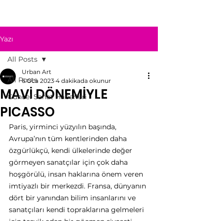
Yazı
All Posts
Urban Art
All Posts
6 Oca 2023
4 dakikada okunur
MAVİ DÖNEMİYLE
Güncel Sanat Haberleri
PICASSO
Paris, yirminci yüzyılın başında, 
Avrupa’nın tüm kentlerinden daha 
özgürlükçü, kendi ülkelerinde değer 
görmeyen sanatçılar için çok daha 
hoşgörülü, insan haklarına önem veren 
imtiyazlı bir merkezdi. Fransa, dünyanın 
dört bir yanından bilim insanlarını ve 
sanatçıları kendi topraklarına gelmeleri 