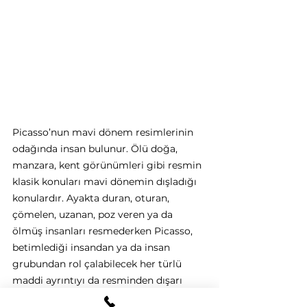
Picasso’nun mavi dönem resimlerinin 
odağında insan bulunur. Ölü doğa, 
manzara, kent görünümleri gibi resmin 
klasik konuları mavi dönemin dışladığı 
konulardır. Ayakta duran, oturan, 
çömelen, uzanan, poz veren ya da 
ölmüş insanları resmederken Picasso, 
betimlediği insandan ya da insan 
grubundan rol çalabilecek her türlü 
maddi ayrıntıyı da resminden dışarı 
atar. Eşyalara yer vermez. Bütünüyle flu 