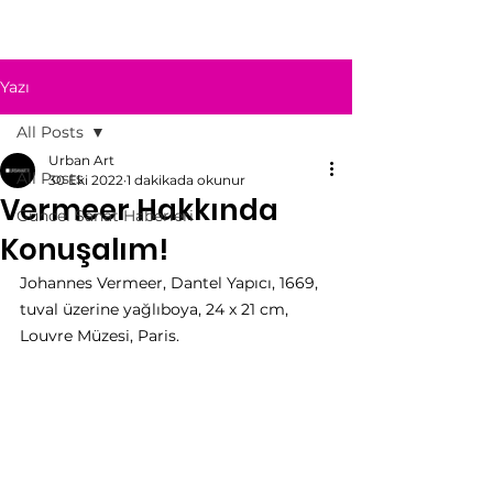
Yazı
All Posts
Urban Art
All Posts
30 Eki 2022
1 dakikada okunur
Vermeer Hakkında
Güncel Sanat Haberleri
Konuşalım!
Johannes Vermeer, Dantel Yapıcı, 1669, 
tuval üzerine yağlıboya, 24 x 21 cm, 
Louvre Müzesi, Paris.