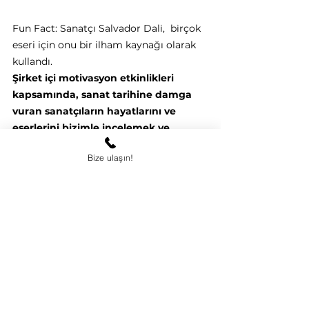
Fun Fact: Sanatçı Salvador Dali,  birçok 
eseri için onu bir ilham kaynağı olarak 
kullandı.
Şirket içi motivasyon etkinlikleri 
kapsamında, sanat tarihine damga 
vuran sanatçıların hayatlarını ve 
eserlerini bizimle incelemek ve 
sanatın tarihine keyifli bir yolculuk 
Bize ulaşın!
yapmak isterseniz, bizimle 
iletişime
geçebilirsiniz.
Hepsini Gör
Son Yazılar