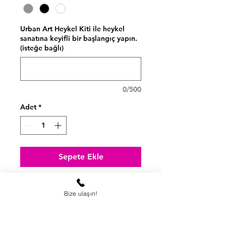
Urban Art Heykel Kiti ile heykel
sanatına keyifli bir başlangıç yapın.
(isteğe bağlı)
0/500
Adet
*
Sepete Ekle
2 Kg. Doğal Heykel Kili
Bize ulaşın!
MDF Kaide
Modelaj Şekillendirme Seti