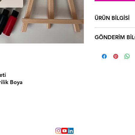
ÜRÜN BİLGİSİ
Yağlı boya başlangıç
GÖNDERİM BİL
Tahmini teslimat süre
eti
ilik Boya