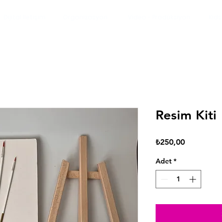
Dijital İletişim
Organizasyon
Video - Prodüksiyon
Kids
Resim Kiti
Fiyat
₺250,00
Adet
*