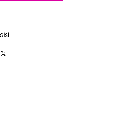
 seti.
GİSİ
si 4-6 iş günüdür.